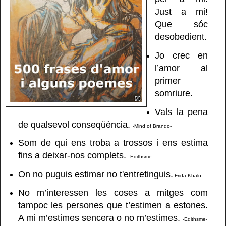
Just a mi!
Que sóc
desobedient.
Jo crec en
l’amor al
primer
somriure.
Vals la pena
de qualsevol conseqüència.
-Mind of Brando-
Som de qui ens troba a trossos i ens estima
fins a deixar-nos complets.
-Edithsme-
On no puguis estimar no t'entretinguis.
-Frida Khalo-
No m’interessen les coses a mitges com
tampoc les persones que t’estimen a estones.
A mi m’estimes sencera o no m’estimes.
-Edithsme-