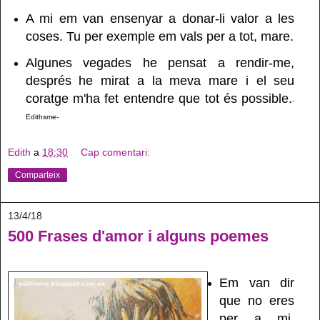
A mi em van ensenyar a donar-li valor a les
coses. Tu per exemple em vals per a tot, mare.
Algunes vegades he pensat a rendir-me,
després he mirat a la meva mare i el seu
coratge m'ha fet entendre que tot és possible.
-
Edithsme-
Edith
a
18:30
Cap comentari:
Comparteix
13/4/18
500 Frases d'amor i alguns poemes
Em van dir
que no eres
per a mi.