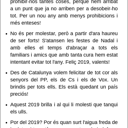
prohibir-nos tantes coses, perquè hem arribat
a un punt que ja no arriben per a desobeir-ho
tot. Per un nou any amb menys prohibicions i
més enteses!
No és per molestar, però a partir d'ara haureu
de ser forts! S'atansen les festes de Nadal i
amb elles el temps d'abraçar a tots els
familiars i amics que amb tanta cura hem estat
intentant evitar tot l'any. Feliç 2019, valents!
Des de Catalunya volem felicitar de tot cor als
senyors del PP, els de Cs i els de Vox. Un
brindis per tots ells. Els està quedant un país
preciós!
Aquest 2019 brilla i al qui li molesti que tanqui
els ulls.
Por del 2019? Por és quan surt l'aigua freda de