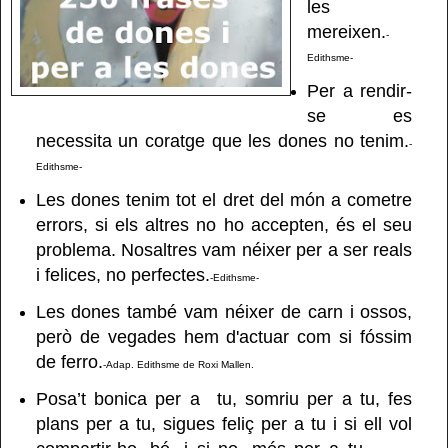
les
mereixen.
-
Edithsme-
Per a rendir-
se es
necessita un coratge que les dones no tenim.
-
Edithsme-
Les dones tenim tot el dret del món a cometre
errors, si els altres no ho accepten, és el seu
problema. Nosaltres vam néixer per a ser reals
i felices, no perfectes.
-Edithsme-
Les dones també vam néixer de carn i ossos,
però de vegades hem d'actuar com si fóssim
de ferro.
-Adap. Edithsme de Roxi Mallen.
Posa’t bonica per a tu, somriu per a tu, fes
plans per a tu, sigues feliç per a tu i si ell vol