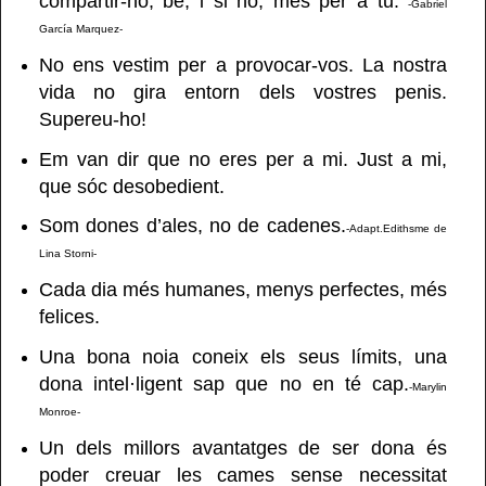
compartir-ho, bé, i si no, més per a tu.
-Gabriel
García Marquez-
No ens vestim per a provocar-vos. La nostra
vida no gira entorn dels vostres penis.
Supereu-ho!
Em van dir que no eres per a mi. Just a mi,
que sóc desobedient.
Som dones d’ales, no de cadenes.
-Adapt.Edithsme de
Lina Storni-
Cada dia més humanes, menys perfectes, més
felices.
Una bona noia coneix els seus límits, una
dona intel·ligent sap que no en té cap.
-Marylin
Monroe-
Un dels millors avantatges de ser dona és
poder creuar les cames sense necessitat