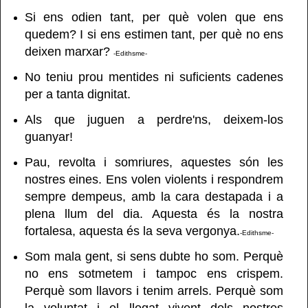
Si ens odien tant, per què volen que ens
quedem? I si ens estimen tant, per què no ens
deixen marxar?
-Edithsme-
No teniu prou mentides ni suficients cadenes
per a tanta dignitat.
Als que
juguen a perdre'ns, deixem-los
guanyar!
Pau, revolta i somriures, aquestes són les
nostres eines. Ens volen violents i respondrem
sempre dempeus, amb la cara destapada i a
plena llum del dia. Aquesta és la nostra
fortalesa, aquesta és la seva vergonya.
-Edithsme-
Som mala gent, si sens dubte ho som. Perquè
no ens sotmetem i tampoc ens crispem.
Perquè som llavors i tenim arrels.
Perquè som
la voluntat i el llegat vivent dels nostres