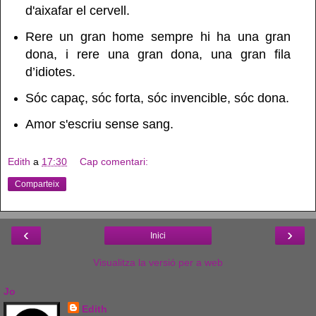
d'aixafar el cervell.
Rere un gran home sempre hi ha una gran
dona, i rere una gran dona, una gran fila
d’idiotes.
Sóc capaç, sóc forta, sóc invencible, sóc dona.
Amor s'escriu sense sang.
Edith
a
17:30
Cap comentari:
Comparteix
‹
›
Inici
Visualitza la versió per a web
Jo
Edith