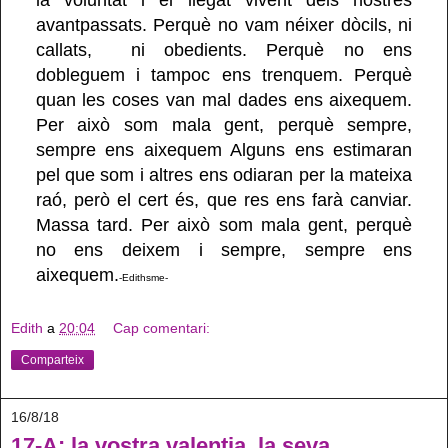
avantpassats.
Perquè no vam néixer dòcils, ni
callats,
ni obedients. Perquè no ens
dobleguem i tampoc ens trenquem. Perquè
quan les coses van mal dades ens aixequem.
Per això som mala gent, perquè sempre,
sempre ens aixequem Alguns ens estimaran
pel que som i altres ens odiaran per la mateixa
raó, però el cert és, que res ens farà canviar.
Massa tard. Per això som mala gent, perquè
no ens deixem i sempre, sempre ens
aixequem.
-Edithsme-
Edith
a
20:04
Cap comentari:
Comparteix
16/8/18
17-A: la vostra valentia, la seva