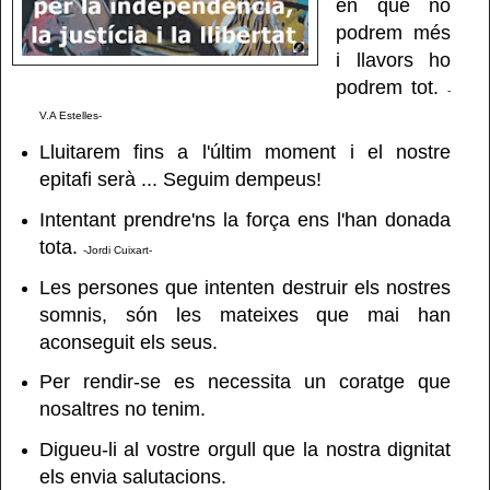
en què no
podrem més
i llavors ho
podrem tot.
-
V.A Estelles-
Lluitarem fins a l'últim moment i el nostre
epitafi serà ... Seguim dempeus!
Intentant prendre'ns la força ens l'han donada
tota.
-Jordi Cuixart-
Les persones que intenten destruir els nostres
somnis, són les mateixes que mai han
aconseguit els seus.
Per rendir-se es necessita un coratge que
nosaltres no tenim.
Digueu-li al vostre orgull que la nostra dignitat
els envia salutacions.