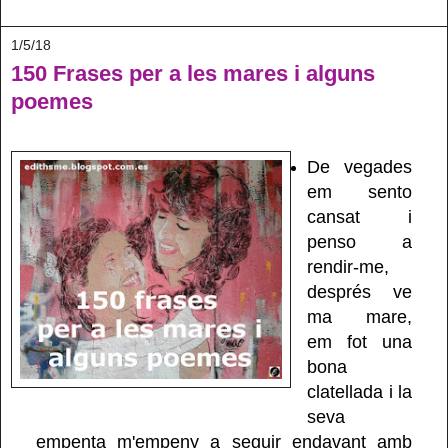
1/5/18
150 Frases per a les mares i alguns
poemes
De vegades
em sento
cansat i
penso a
rendir-me,
després ve
ma mare,
em fot una
bona
clatellada i la
seva
empenta m'empeny a seguir endavant amb