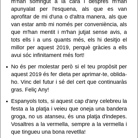
m'han somrigut a la cara i després m'han
apunyalat per l'esquena, als que es van
aprofitar de mi d'una o d'altra manera, als que
van estar amb mi només per conveniència, als
que m'han mentit i m'han jutjat sense avis, a
tots ells i a uns quants
més, els hi desitjo el
millor per aquest 2019, perquè gràcies a ells
avui sóc infinitament més fort!
No és per molestar però si el teu propòsit per
aquest 2019 és fer dieta per aprimar-te, oblida-
ho. Vinc del futur i sé del cert que continuaràs
gras. Feliç Any!
Espanyols tots, si aquest cap d'any celebreu la
festa a la platja i veieu que oneja una bandera
groga, no us atanseu, és una platja d'indepes.
Vosaltres a la vermella, sempre a la vermella i
que tingueu una bona revetlla!