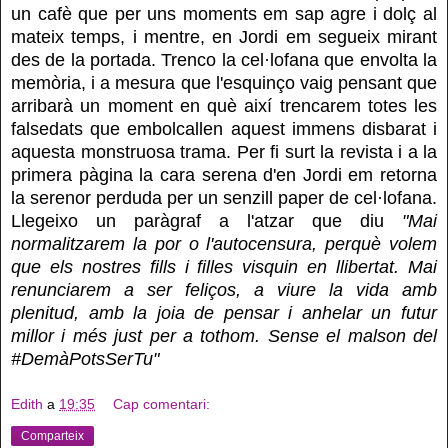
un cafè que per uns moments em sap agre i dolç al
mateix temps, i mentre, en Jordi em segueix mirant
des de la portada. Trenco la cel·lofana que envolta la
memòria, i a mesura que l'esquinço vaig pensant que
arribarà un moment en què així trencarem totes les
falsedats que embolcallen aquest immens disbarat i
aquesta monstruosa trama. Per fi surt la revista i a la
primera pàgina la cara serena d'en Jordi em retorna
la serenor perduda per un senzill paper de cel·lofana.
Llegeixo un paràgraf a l'atzar que diu
"Mai
normalitzarem la por o l'autocensura, perquè volem
que els nostres fills i filles visquin en llibertat. Mai
renunciarem a ser feliços, a viure la vida amb
plenitud, amb la joia de pensar i anhelar un futur
millor i més just per a tothom. Sense el malson del
#DemàPotsSerTu"
Edith
a
19:35
Cap comentari:
Comparteix