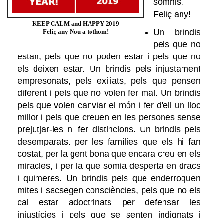
somnis.
Feliç any!
KEEP CALM and HAPPY 2019
Un brindis
Feliç any Nou a tothom!
pels que no
estan, pels que no poden estar i pels que no
els deixen estar. Un brindis pels injustament
empresonats, pels exiliats, pels que pensen
diferent i pels que no volen fer mal. Un brindis
pels que volen canviar el món i fer d'ell un lloc
millor i pels que creuen en les persones sense
prejutjar-les ni fer distincions. Un brindis pels
desemparats, per les famílies que els hi fan
costat, per la gent bona que encara creu en els
miracles, i per la que somia desperta en dracs
i quimeres. Un brindis pels que enderroquen
mites i sacsegen consciències, pels que no els
cal estar adoctrinats per defensar les
injustícies i pels que se senten indignats i