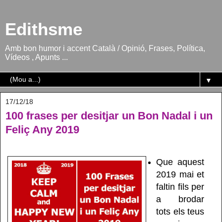
Edithsme
Amb bon humor i accent Català / Opinió, Frases, Política,
Vídeos , Apunts ...
▼
17/12/18
100 frases per desitjar un Bon Nadal i un
Feliç Any 2019
Que aquest
2019 mai et
faltin fils per
a brodar
tots els teus