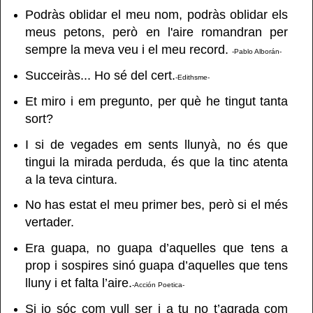
Podràs oblidar el meu nom, podràs oblidar els
meus petons, però en l'aire romandran per
sempre la meva veu i el meu record.
-Pablo Alborán-
Succeiràs... Ho sé del cert.
-Edithsme-
Et miro i em pregunto, per què he tingut tanta
sort?
I si de vegades em sents llunyà, no és que
tingui la mirada perduda, és que la tinc atenta
a la teva cintura.
No has estat el meu primer bes, però si el més
vertader.
Era guapa, no guapa d’aquelles que tens a
prop i sospires sinó guapa d’aquelles que tens
lluny i et falta l’aire.
-Acción Poetica-
Si jo sóc com vull ser i a tu no t’agrada com